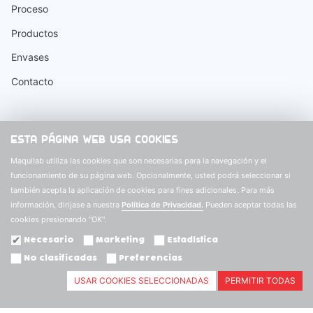
Proceso
Productos
Envases
Contacto
Información
ESTA PÁGINA WEB USA COOKIES
Buscar
Maquilab utiliza las cookies que son necesarias para la navegación y el
funcionamiento de su página web. Opcionalmente, usted podrá seleccionar si
Preguntas Frecuentes
también acepta la aplicación de cookies para fines adicionales. Para más
Términos y Condiciones
información, dirijase a nuestra
Política de Privacidad.
Pueden aceptar todas las
cookies presionando "OK".
Política de Privacidad
Necesario
Marketing
Estadística
Política de Cambios y Devoluciones
No clasificadas
Preferencias
Libro de Reclamaciones
USAR COOKIES SELECCIONADAS
PERMITIR TODAS