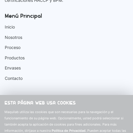
certificaciones HACCP y BPM.
Menú Principal
Inicio
Nosotros
Proceso
Productos
Envases
Contacto
Información
ESTA PÁGINA WEB USA COOKIES
Buscar
Maquilab utiliza las cookies que son necesarias para la navegación y el
funcionamiento de su página web. Opcionalmente, usted podrá seleccionar si
Preguntas Frecuentes
también acepta la aplicación de cookies para fines adicionales. Para más
Términos y Condiciones
información, dirijase a nuestra
Política de Privacidad.
Pueden aceptar todas las